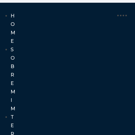
H
O
M
E
S
O
B
R
E
M
I
M
T
E
R