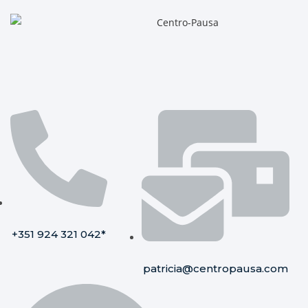
+351 924 321 042*
patricia@centropausa.com