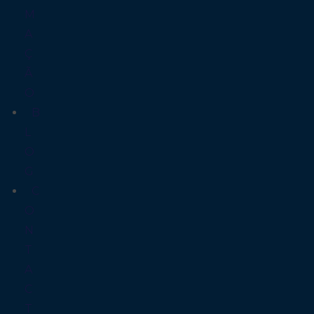
M
A
Ç
Ã
O
B
L
O
G
C
O
N
T
A
C
T