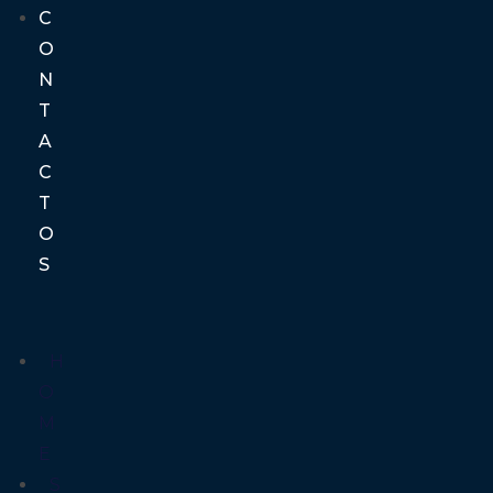
C
O
N
T
A
C
T
O
S
H
O
M
E
S